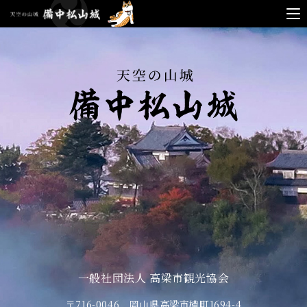
天空
の山
城
備中
松山
城
一般社団法人 高梁市観光協会
〒716-0046 岡山県高梁市横町1694-4