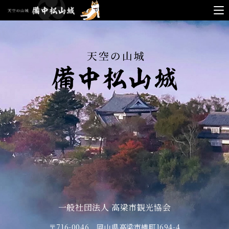
天空
の山
城
備中
松山
城
一般社団法人 高梁市観光協会
〒716-0046 岡山県高梁市横町1694-4