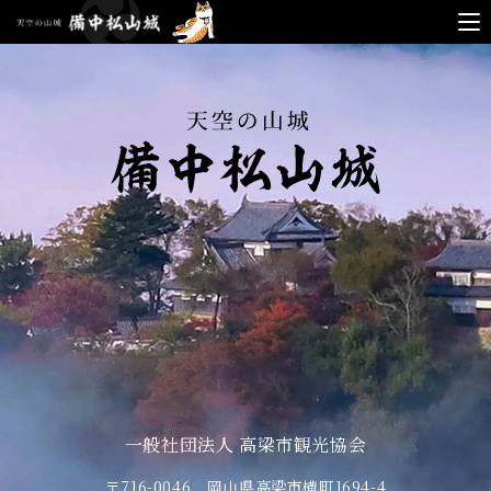
天空
の山
城
備中
松山
城
一般社団法人 高梁市観光協会
〒716-0046 岡山県高梁市横町1694-4