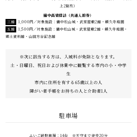
上2割引）
備中高梁探訪（共通入館券）
三館
1,000円／対象施設：備中松山城・武家屋敷2館・頼久寺庭園
五館
1,500円／対象施設：備中松山城・武家屋敷2館・頼久寺庭園・
郷土資料館・山田方谷記念館
※次に該当する方は、入城料が免除となります。
土・日曜日、祝日および休業中に観覧する市内の小・中学
生
市内に住所を有する65歳以上の人
障がい者手帳をお持ちの人と介助者1人
駐車場
ふいご峠駐車場：14台 ※天守まで徒歩20分