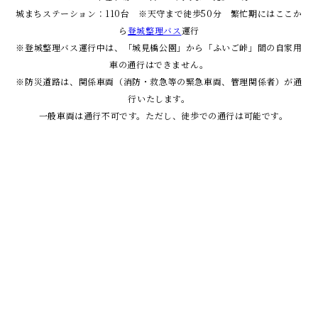
城まちステーション：110台 ※天守まで徒歩50分 繁忙期にはここか
ら
登城整理バス
運行
※登城整理バス運行中は、「城見橋公園」から「ふいご峠」間の自家用
車の通行はできません。
※防災道路は、関係車両（消防・救急等の緊急車両、管理関係者）が通
行いたします。
一般車両は通行不可です。ただし、徒歩での通行は可能です。