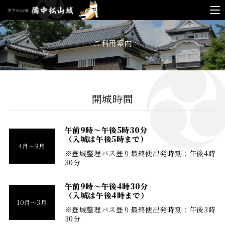
天空
ご利用案内
の山
城
開城時間
備中
午前9時～午後5時30分
（入城は午後5時まで）
4月～9月
松山
※登城整理バス登り最終便出発時刻：午後4時
30分
午前9時～午後4時30分
城
（入城は午後4時まで）
10月～3月
※登城整理バス登り最終便出発時刻：午後3時
30分